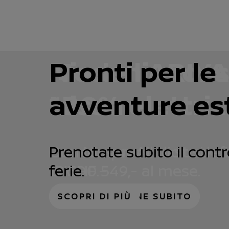
Nissan ARIYA
Modelli cros
Pronti per le
100% elettric
Nissan
avventure est
Con Nissan All Inclusive 
Ora con premi di stock f
Prenotate subito il contr
di CHF 549,- al mese.
12’500.–
ferie.
APPROFITTATENE SUBITO
APPROFITTATENE SUBITO
SCOPRI DI PIÙ